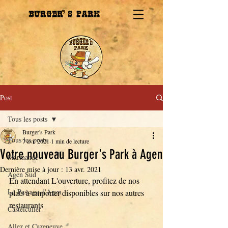
BURGER
s''PARK
Post
Tous les posts
Burger's Park
Tous les posts
7 avr. 2021
1 min de lecture
Votre nouveau Burger's Park à Agen
Marmande
Dernière mise à jour :
13 avr. 2021
Agen Sud
En attendant L'ouverture, profitez de nos 
Le Passage d'Agen
plats à emporter disponibles sur nos autres 
restaurants
Castelculier
Allez et Cazeneuve